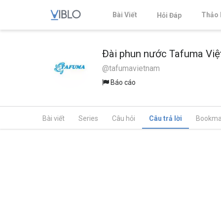
Bài Viết
Thảo 
Hỏi Đáp
Đài phun nước Tafuma Vi
@tafumavietnam
Báo cáo
Bài viết
Series
Câu hỏi
Câu trả lời
Bookma