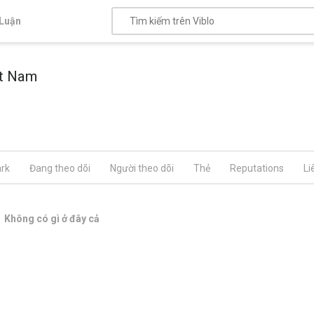
Luận
ệt Nam
rk
Đang theo dõi
Người theo dõi
Thẻ
Reputations
Li
Không có gì ở đây cả