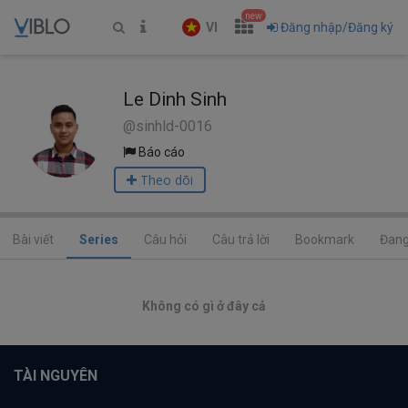
new
VI
Đăng nhập/Đăng ký
Le Dinh Sinh
@sinhld-0016
Báo cáo
Theo dõi
Bài viết
Series
Câu hỏi
Câu trả lời
Bookmark
Đang
Không có gì ở đây cả
TÀI NGUYÊN