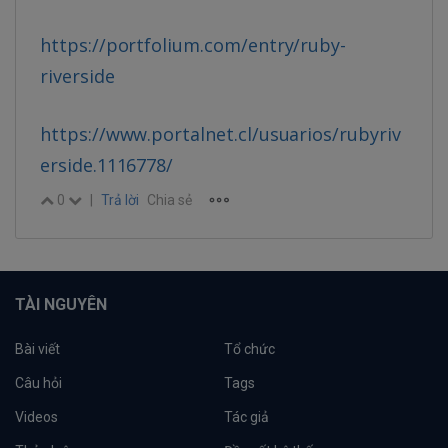
https://portfolium.com/entry/ruby-
riverside
https://www.portalnet.cl/usuarios/rubyriv
erside.1116778/
0
|
Trả lời
Chia sẻ
TÀI NGUYÊN
Bài viết
Tổ chức
Câu hỏi
Tags
Videos
Tác giả