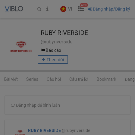
new
VI
Đăng nhập/Đăng ký
RUBY RIVERSIDE
@rubyriverside
Báo cáo
Theo dõi
Bài viết
Series
Câu hỏi
Câu trả lời
Bookmark
Đang 
Đăng nhập để bình luận
RUBY RIVERSIDE
@rubyriverside