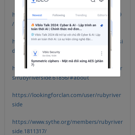
https://www.hogwartsishere.com/1661869
/
https://modworkshop.net/user/rubyriversi
de
https://coasterforce.com/forums/member
s/rubyriverside.61856/#about
https://lookingforclan.com/user/rubyriver
side
https://www.sythe.org/members/rubyriver
side.1811317/