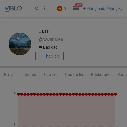
new
VI
Đăng nhập/Đăng ký
Lam
@rowenslee
Báo cáo
Theo dõi
Bài viết
Series
Câu hỏi
Câu trả lời
Bookmark
Đang 
2
1