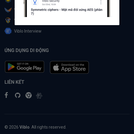
Viblo Partner
Viblo Battle
Viblo Interview
ỨNG DỤNG DI ĐỘNG
LIÊN KẾT
© 2026
Viblo
. All rights reserved.