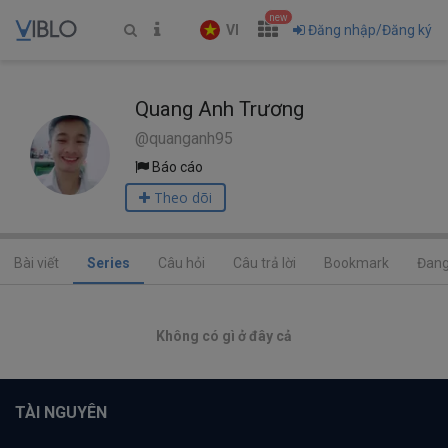
new
VI
Đăng nhập/Đăng ký
Quang Anh Trương
@quanganh95
Báo cáo
Theo dõi
Bài viết
Series
Câu hỏi
Câu trả lời
Bookmark
Đang
Không có gì ở đây cả
TÀI NGUYÊN