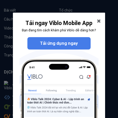
Bài viết
Tổ chức
Câu hỏi
Tags
Tải ngay Viblo Mobile App
Videos
Tác giả
Bạn đang tìm cách khám phá Viblo dễ dàng hơn?
Thảo luận
Đề xuất hệ thống
Tải ứng dụng ngay
Công cụ
Machine Learning
Trạng thái hệ thống
DỊCH VỤ
Viblo
Viblo Code
Viblo CTF
Viblo CV