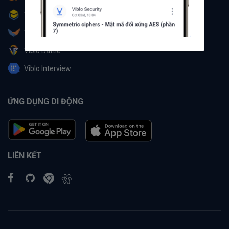
Viblo Learning
Viblo Partner
Viblo Battle
Viblo Interview
ỨNG DỤNG DI ĐỘNG
LIÊN KẾT