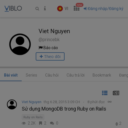
new
VI
Đăng nhập/Đăng ký
Viet Nguyen
@princebk
Báo cáo
Theo dõi
Bài viết
Series
Câu hỏi
Câu trả lời
Bookmark
Đang
Viet Nguyen
thg 6 28, 2015 3:09 CH
8 phút đọc
Sử dụng MongoDB trong Ruby on Rails
Ruby on Rails
2.2K
2
0
2