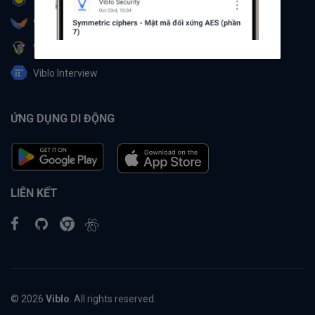
Viblo Partner
Viblo Battle
Viblo Interview
ỨNG DỤNG DI ĐỘNG
LIÊN KẾT
© 2026
Viblo
. All rights reserved.