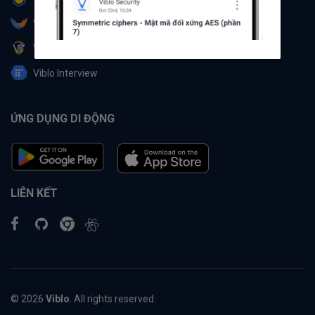
Viblo Partner
Viblo Battle
Viblo Interview
ỨNG DỤNG DI ĐỘNG
LIÊN KẾT
© 2026
Viblo
. All rights reserved.