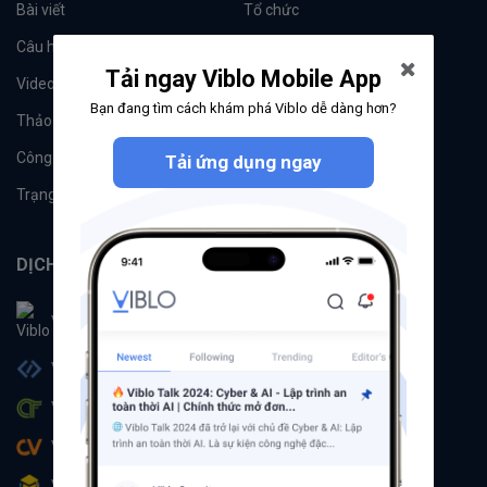
Bài viết
Tổ chức
Câu hỏi
Tags
Tải ngay Viblo Mobile App
Videos
Tác giả
Bạn đang tìm cách khám phá Viblo dễ dàng hơn?
Thảo luận
Đề xuất hệ thống
Công cụ
Machine Learning
Tải ứng dụng ngay
Trạng thái hệ thống
DỊCH VỤ
Viblo
Viblo Code
Viblo CTF
Viblo CV
Viblo Learning