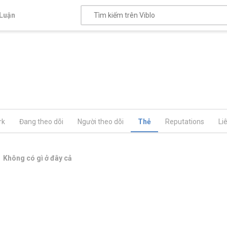
Luận
rk
Đang theo dõi
Người theo dõi
Thẻ
Reputations
Li
Không có gì ở đây cả