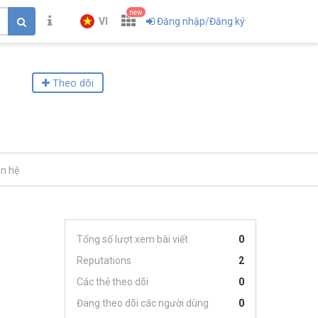
new
VI
Đăng nhập/Đăng ký
Theo dõi
ên hệ
Tổng số lượt xem bài viết
0
Reputations
2
Các thẻ theo dõi
0
Đang theo dõi các người dùng
0