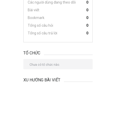
Các người dùng đang theo dõi
0
Bài viết
0
Bookmark
0
Tổng số câu hỏi
0
Tổng số câu trả lời
0
TỔ CHỨC
Chưa có tổ chức nào.
XU HƯỚNG BÀI VIẾT