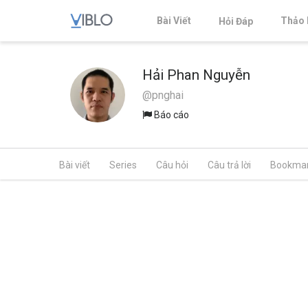
Bài Viết
Thảo 
Hỏi Đáp
Hải Phan Nguyễn
@pnghai
Báo cáo
Bài viết
Series
Câu hỏi
Câu trả lời
Bookma