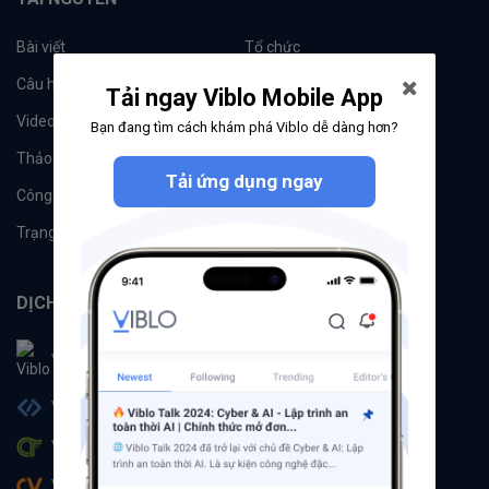
Bài viết
Tổ chức
Câu hỏi
Tags
Tải ngay Viblo Mobile App
Videos
Tác giả
Bạn đang tìm cách khám phá Viblo dễ dàng hơn?
Thảo luận
Đề xuất hệ thống
Tải ứng dụng ngay
Công cụ
Machine Learning
Trạng thái hệ thống
DỊCH VỤ
Viblo
Viblo Code
Viblo CTF
Viblo CV