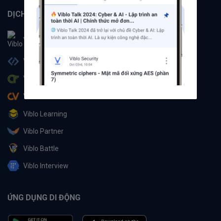
DỊCH VỤ
Viblo
Viblo Code
Viblo CTF
Viblo CV
Viblo Learning
Viblo Partner
Viblo Battle
Viblo Interview
ỨNG DỤNG DI ĐỘNG