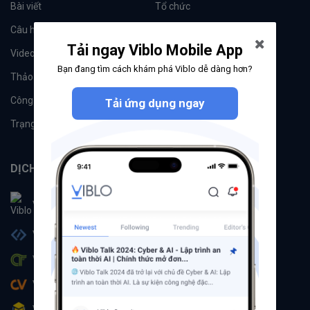
Bài viết
Tổ chức
Câu hỏi
Tags
Tải ngay Viblo Mobile App
Videos
Tác giả
Bạn đang tìm cách khám phá Viblo dễ dàng hơn?
Thảo luận
Đề xuất hệ thống
Công cụ
Machine Learning
Tải ứng dụng ngay
Trạng thái hệ thống
DỊCH VỤ
Viblo
Viblo Code
Viblo CTF
Viblo CV
Viblo Learning