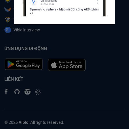
Viblo Partner
Viblo Battle
Viblo Interview
ỨNG DỤNG DI ĐỘNG
LIÊN KẾT
© 2026
Viblo
. All rights reserved.