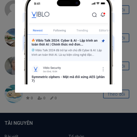
Hannah Nguyen
Theo dõi
2
0
0
jackie
Theo dõi
0
0
0
Hiếu Vũ Minh
Theo dõi
0
0
0
Nguyễn Quang Toàn
Theo dõi
0
0
0
TÀI NGUYÊN
Bài viết
Tổ chức