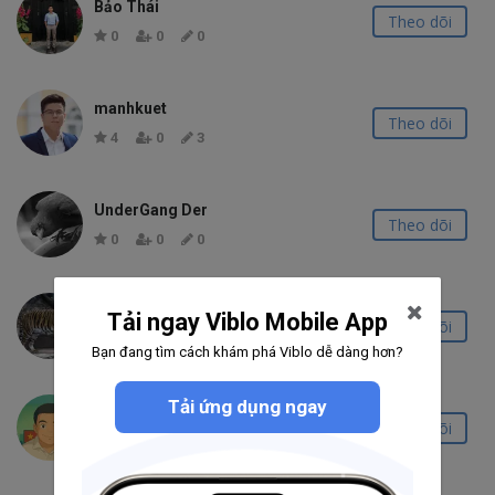
Bảo Thái
Theo dõi
0
0
0
manhkuet
Theo dõi
4
0
3
UnderGang Der
Theo dõi
0
0
0
Thanh Nguyễn Chí
Tải ngay Viblo Mobile App
Theo dõi
0
0
0
Bạn đang tìm cách khám phá Viblo dễ dàng hơn?
Tải ứng dụng ngay
Hoang Thai
Theo dõi
0
0
0