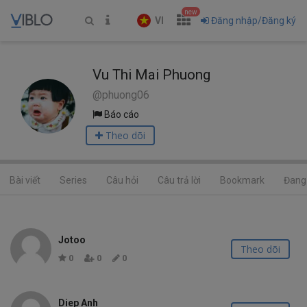
new
VI
Đăng nhập/Đăng ký
Vu Thi Mai Phuong
@phuong06
Báo cáo
Theo dõi
Bài viết
Series
Câu hỏi
Câu trả lời
Bookmark
Đang 
Jotoo
Theo dõi
0
0
0
Diep Anh