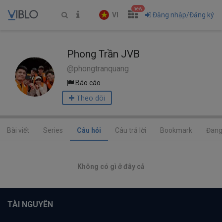
new
VI
Đăng nhập/Đăng ký
Phong Trần JVB
@phongtranquang
Báo cáo
Theo dõi
Bài viết
Series
Câu hỏi
Câu trả lời
Bookmark
Đang
Không có gì ở đây cả
TÀI NGUYÊN