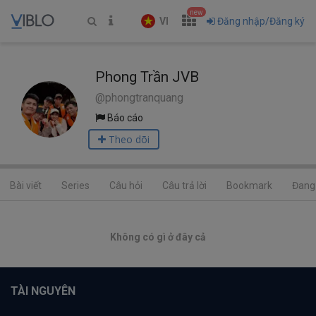
new
VI
Đăng nhập/Đăng ký
Phong Trần JVB
@phongtranquang
Báo cáo
Theo dõi
Bài viết
Series
Câu hỏi
Câu trả lời
Bookmark
Đang 
Không có gì ở đây cả
TÀI NGUYÊN