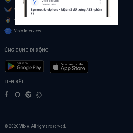
Viblo Partner
Viblo Battle
Viblo Interview
ỨNG DỤNG DI ĐỘNG
LIÊN KẾT
© 2026
Viblo
. All rights reserved.