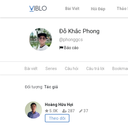
Bài Viết
Thảo 
Hỏi Đáp
Đỗ Khắc Phong
@phonggcs
Báo cáo
Bài viết
Series
Câu hỏi
Câu trả lời
Bookma
Đối tượng:
Tác giả
Hoàng Hữu Hợi
5.0K
287
37
Theo dõi