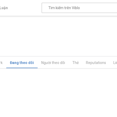
Luận
rk
Đang theo dõi
Người theo dõi
Thẻ
Reputations
Li