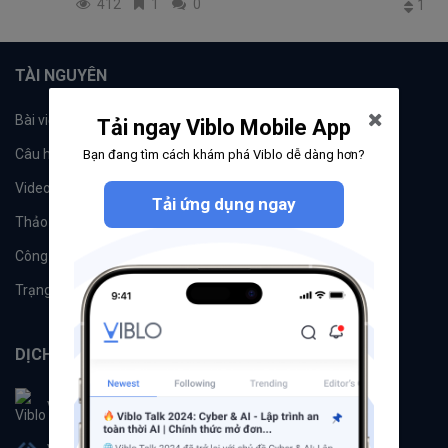
412
1
0
1
TÀI NGUYÊN
Bài viết
Tổ chức
Tải ngay Viblo Mobile App
Câu hỏi
Tags
Bạn đang tìm cách khám phá Viblo dễ dàng hơn?
Videos
Tác giả
Tải ứng dụng ngay
Thảo luận
Đề xuất hệ thống
Công cụ
Machine Learning
Trạng thái hệ thống
DỊCH VỤ
Viblo