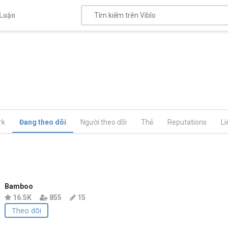
Luận
rk
Đang theo dõi
Người theo dõi
Thẻ
Reputations
Li
Bamboo
16.5K
855
15
Theo dõi