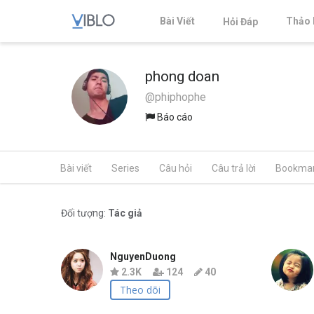
Bài Viết
Thảo 
Hỏi Đáp
phong doan
@phiphophe
Báo cáo
Bài viết
Series
Câu hỏi
Câu trả lời
Bookma
Đối tượng:
Tác giả
NguyenDuong
2.3K
124
40
Theo dõi