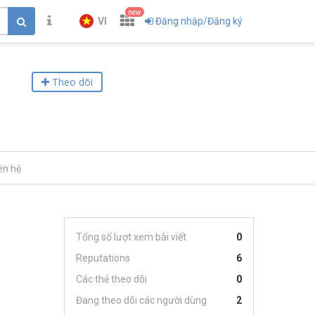
new
VI
Đăng nhập/Đăng ký
Theo dõi
ên hệ
Tổng số lượt xem bài viết
0
Reputations
6
Các thẻ theo dõi
0
Đang theo dõi các người dùng
2