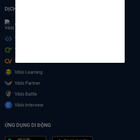
DỊCH VỤ
Viblo
Viblo Code
Viblo CTF
Viblo CV
Viblo Learning
Viblo Partner
Viblo Battle
Viblo Interview
ỨNG DỤNG DI ĐỘNG