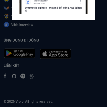
Viblo Partner
Viblo Battle
Viblo Interview
ỨNG DỤNG DI ĐỘNG
LIÊN KẾT
© 2026
Viblo
. All rights reserved.