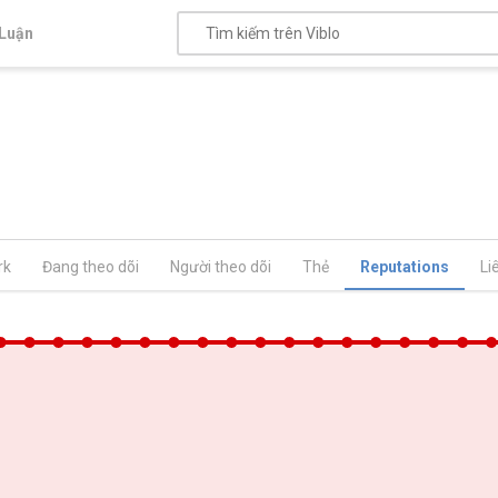
Luận
rk
Đang theo dõi
Người theo dõi
Thẻ
Reputations
Li