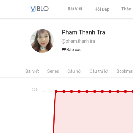
Bài Viết
Thảo 
Hỏi Đáp
Pham Thanh Tra
@pham.thanh.tra
Báo cáo
Bài viết
Series
Câu hỏi
Câu trả lời
Bookma
926