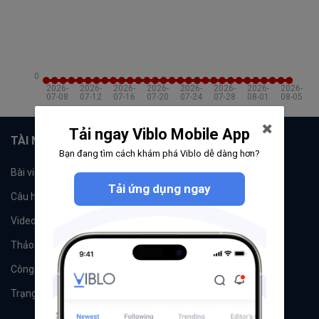
0
2026-
2026-
2026-
2026-
2026-
2026-
2026-
2026-
07-08
07-12
07-16
07-20
07-24
07-28
08-01
08-05
Tải ngay Viblo Mobile App
TÀI NGUYÊN
Bạn đang tìm cách khám phá Viblo dễ dàng hơn?
Bài viết
Tổ chức
Tải ứng dụng ngay
Câu hỏi
Tags
Videos
Tác giả
Thảo luận
Đề xuất hệ thống
Công cụ
Machine Learning
Trạng thái hệ thống