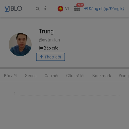
new
VI
Đăng nhập/Đăng ký
Trung
@nvtmjfan
Báo cáo
Theo dõi
Bài viết
Series
Câu hỏi
Câu trả lời
Bookmark
Đang 
1