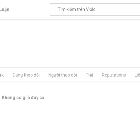
Luận
rk
Đang theo dõi
Người theo dõi
Thẻ
Reputations
Li
Không có gì ở đây cả