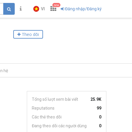
new
VI
Đăng nhập/Đăng ký
Theo dõi
ên hệ
Tổng số lượt xem bài viết
25.9K
Reputations
99
Các thẻ theo dõi
0
Đang theo dõi các người dùng
0