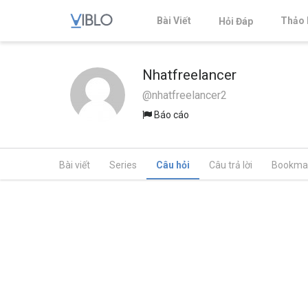
Bài Viết
Thảo 
Hỏi Đáp
Nhatfreelancer
@nhatfreelancer2
Báo cáo
Bài viết
Series
Câu hỏi
Câu trả lời
Bookma