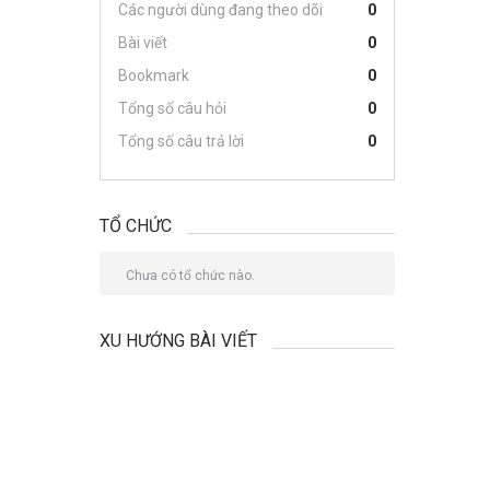
Các người dùng đang theo dõi
0
Bài viết
0
Bookmark
0
Tổng số câu hỏi
0
Tổng số câu trả lời
0
TỔ CHỨC
Chưa có tổ chức nào.
XU HƯỚNG BÀI VIẾT