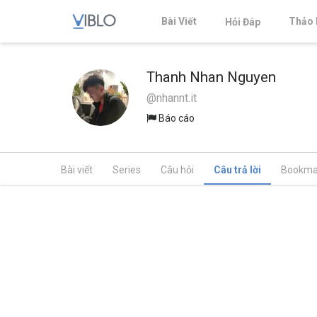
Bài Viết
Thảo 
Hỏi Đáp
Thanh Nhan Nguyen
@nhannt.it
Báo cáo
Bài viết
Series
Câu hỏi
Câu trả lời
Bookma