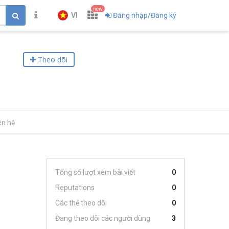
new
VI
Đăng nhập/Đăng ký
Theo dõi
ên hệ
Tổng số lượt xem bài viết
0
Reputations
0
Các thẻ theo dõi
0
Đang theo dõi các người dùng
3