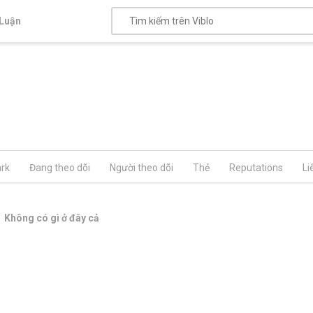
Luận
rk
Đang theo dõi
Người theo dõi
Thẻ
Reputations
Li
Không có gì ở đây cả