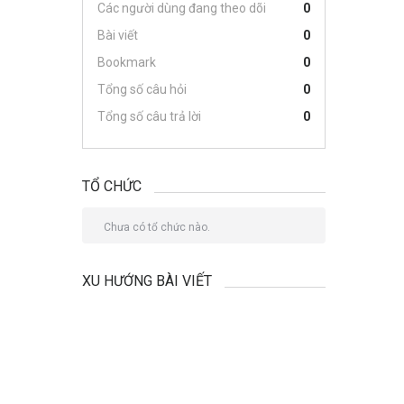
Các người dùng đang theo dõi
0
Bài viết
0
Bookmark
0
Tổng số câu hỏi
0
Tổng số câu trả lời
0
TỔ CHỨC
Chưa có tổ chức nào.
XU HƯỚNG BÀI VIẾT