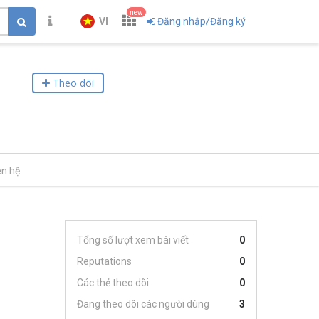
new
VI
Đăng nhập/Đăng ký
Theo dõi
ên hệ
Tổng số lượt xem bài viết
0
Reputations
0
Các thẻ theo dõi
0
Đang theo dõi các người dùng
3