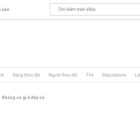
Luận
rk
Đang theo dõi
Người theo dõi
Thẻ
Reputations
Li
Không có gì ở đây cả