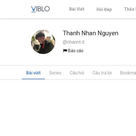
Bài Viết
Thảo 
Hỏi Đáp
Thanh Nhan Nguyen
@nhannt.it
Báo cáo
Bài viết
Series
Câu hỏi
Câu trả lời
Bookma