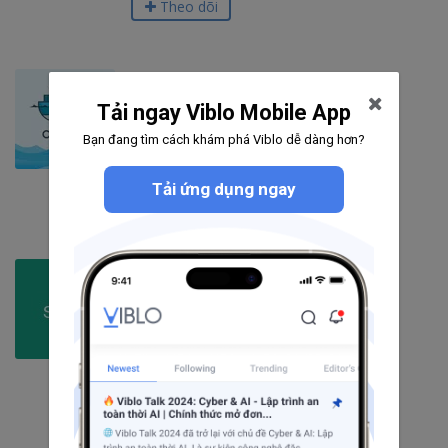
Theo dõi
Docker
Tải ngay Viblo Mobile App
591
bài viết
Bạn đang tìm cách khám phá Viblo dễ dàng hơn?
39
câu hỏi
6046
người theo dõi
Tải ứng dụng ngay
Theo dõi
SCSS
74
bài viết
4
câu hỏi
1911
người theo dõi
Theo dõi