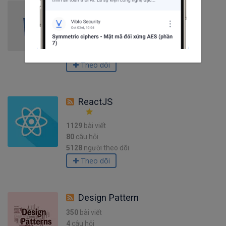
CSS3
248
bài viết
19
câu hỏi
4242
người theo dõi
Theo dõi
ReactJS
1129
bài viết
80
câu hỏi
5128
người theo dõi
Theo dõi
Design Pattern
350
bài viết
4
câu hỏi