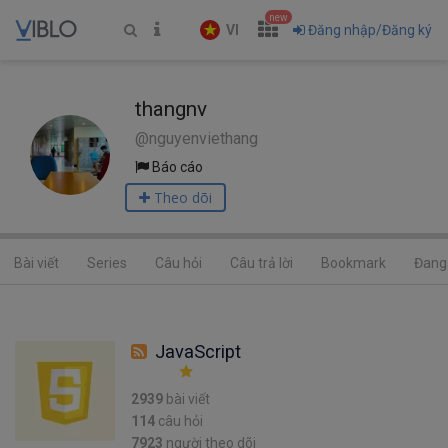
new
VI
Đăng nhập/Đăng ký
thangnv
@nguyenviethang
Báo cáo
Theo dõi
Bài viết
Series
Câu hỏi
Câu trả lời
Bookmark
Đang 
JavaScript
2939
bài viết
114
câu hỏi
7923
người theo dõi