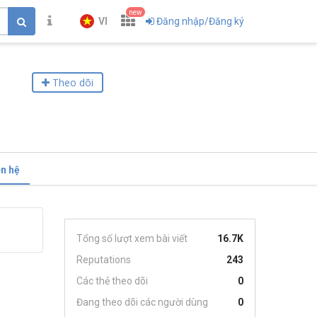
new
VI
Đăng nhập/Đăng ký
Theo dõi
ên hệ
Tổng số lượt xem bài viết
16.7K
Reputations
243
Các thẻ theo dõi
0
Đang theo dõi các người dùng
0