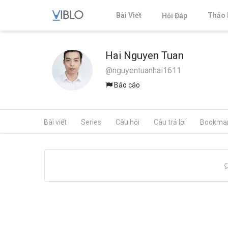
Bài Viết
Thảo 
Hỏi Đáp
Hai Nguyen Tuan
@nguyentuanhai1611
Báo cáo
Bài viết
Series
Câu hỏi
Câu trả lời
Bookma