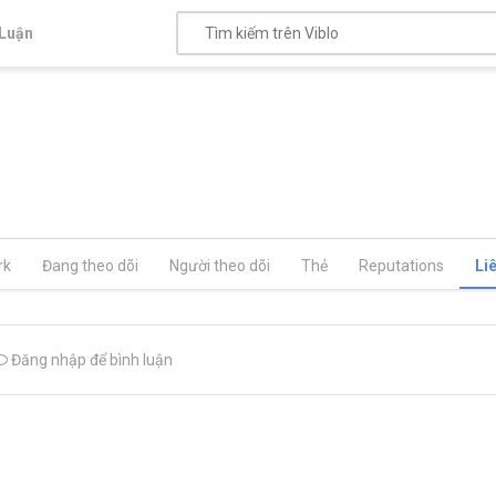
Luận
rk
Đang theo dõi
Người theo dõi
Thẻ
Reputations
Li
Đăng nhập để bình luận