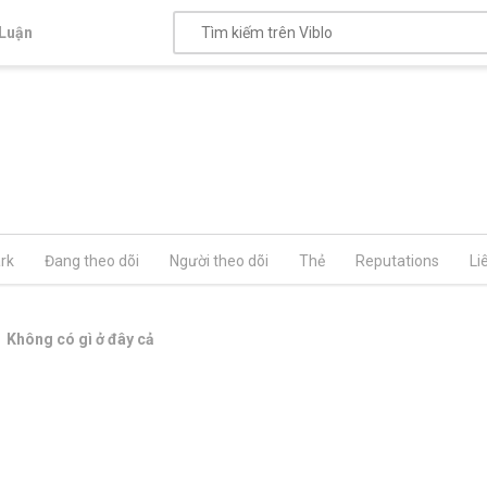
Luận
rk
Đang theo dõi
Người theo dõi
Thẻ
Reputations
Li
Không có gì ở đây cả