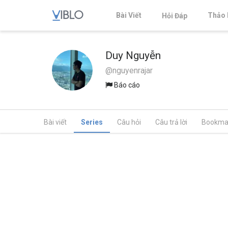
Bài Viết
Thảo 
Hỏi Đáp
Duy Nguyễn
@nguyenrajar
Báo cáo
Bài viết
Series
Câu hỏi
Câu trả lời
Bookma