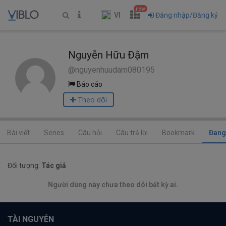
new
VI
Đăng nhập/Đăng ký
Nguyễn Hữu Đậm
@nguyenhuudam080195
Báo cáo
Theo dõi
Bài viết
Series
Câu hỏi
Câu trả lời
Bookmark
Đang
Đối tượng:
Tác giả
Người dùng này chưa theo dõi bất kỳ ai.
TÀI NGUYÊN