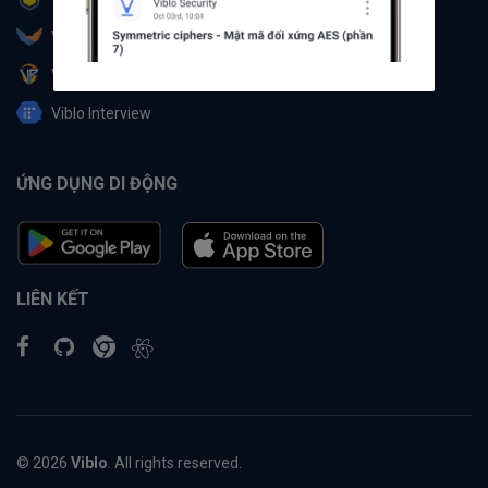
Viblo Partner
Viblo Battle
Viblo Interview
ỨNG DỤNG DI ĐỘNG
LIÊN KẾT
© 2026
Viblo
. All rights reserved.