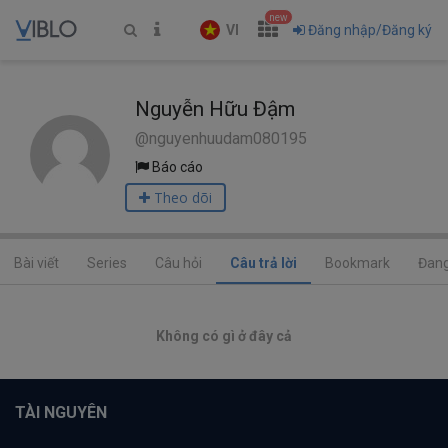
new
VI
Đăng nhập/Đăng ký
Nguyễn Hữu Đậm
@nguyenhuudam080195
Báo cáo
Theo dõi
Bài viết
Series
Câu hỏi
Câu trả lời
Bookmark
Đang
Không có gì ở đây cả
TÀI NGUYÊN