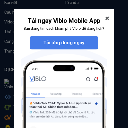
Bài viết
Tổ chức
Câu hỏi
Tags
Tải ngay Viblo Mobile App
Videos
Tác giả
Bạn đang tìm cách khám phá Viblo dễ dàng hơn?
Thảo luận
Đề xuất hệ thống
Công cụ
Machine Learning
Tải ứng dụng ngay
Trạng thái hệ thống
DỊCH VỤ
Viblo
Viblo Code
Viblo CTF
Viblo CV
Viblo Learning