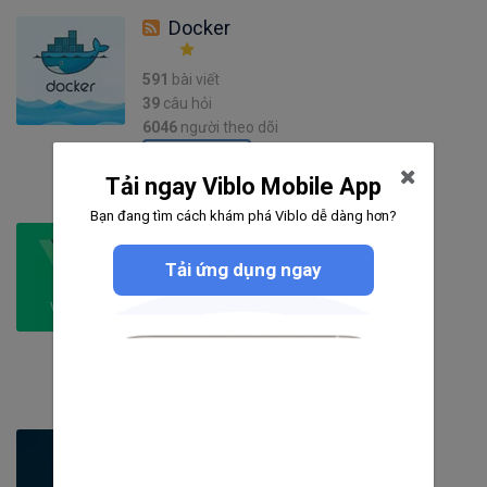
Docker
591
bài viết
39
câu hỏi
6046
người theo dõi
Theo dõi
Tải ngay Viblo Mobile App
Bạn đang tìm cách khám phá Viblo dễ dàng hơn?
VueJS
Tải ứng dụng ngay
526
bài viết
75
câu hỏi
2685
người theo dõi
Theo dõi
Blockchain