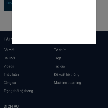
424
bài viết
11
câu hỏi
4254
người theo dõi
Theo dõi
TÀI NGUYÊN
Bài viết
Tổ chức
Câu hỏi
Tags
Videos
Tác giả
Thảo luận
Đề xuất hệ thống
Công cụ
Machine Learning
Trạng thái hệ thống
DỊCH VỤ