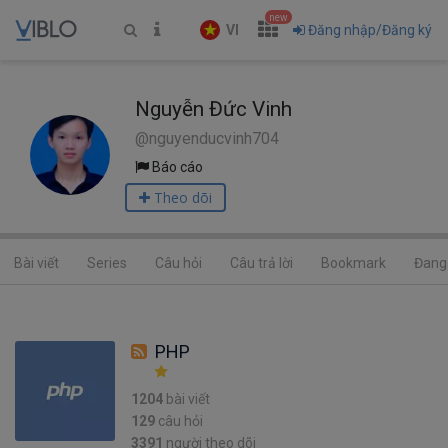
new
VI
Đăng nhập/Đăng ký
Nguyễn Đức Vinh
@nguyenducvinh704
Báo cáo
Theo dõi
Bài viết
Series
Câu hỏi
Câu trả lời
Bookmark
Đang 
PHP
1204
bài viết
129
câu hỏi
3391
người theo dõi