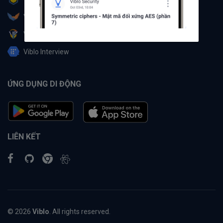
Viblo Partner
Viblo Battle
Viblo Interview
ỨNG DỤNG DI ĐỘNG
LIÊN KẾT
© 2026
Viblo
. All rights reserved.