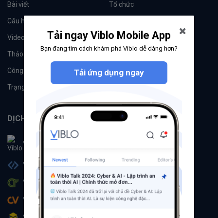
Bài viết
Tổ chức
Câu hỏi
Tags
Tải ngay Viblo Mobile App
Videos
Tác giả
Bạn đang tìm cách khám phá Viblo dễ dàng hơn?
Thảo luận
Đề xuất hệ thống
Công cụ
Machine Learning
Tải ứng dụng ngay
Trạng thái hệ thống
DỊCH VỤ
Viblo
Viblo Code
Viblo CTF
Viblo CV
Viblo Learning