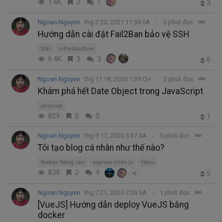
1.4K
3
1
3
Ngoan Nguyen
thg 2 20, 2021 11:59 SA
3 phút đọc
Hướng dẫn cài đặt Fail2Ban bảo vệ SSH
SSH
infrastructure
6.4K
3
3
6
Ngoan Nguyen
thg 11 18, 2020 1:39 CH
3 phút đọc
Khám phá hết Date Object trong JavaScript
javascipt
829
0
0
1
Ngoan Nguyen
thg 9 17, 2020 6:37 SA
5 phút đọc
Tôi tạo blog cá nhân như thế nào?
Nodejs Nâng cao
express node js
Hexo
838
2
4
5
+2
Ngoan Nguyen
thg 7 21, 2020 7:26 SA
1 phút đọc
[VueJS] Hướng dẫn deploy VueJS bằng
docker