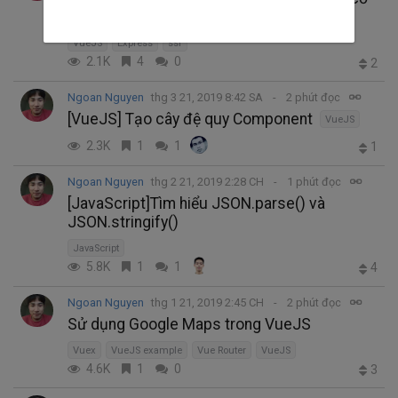
bản sử dụng Express
VueJS
Express
ssr
2.1K
4
0
2
Ngoan Nguyen
thg 3 21, 2019 8:42 SA
2 phút đọc
[VueJS] Tạo cây đệ quy Component
VueJS
2.3K
1
1
1
Ngoan Nguyen
thg 2 21, 2019 2:28 CH
1 phút đọc
[JavaScript]Tìm hiểu JSON.parse() và
JSON.stringify()
JavaScript
5.8K
1
1
4
Ngoan Nguyen
thg 1 21, 2019 2:45 CH
2 phút đọc
Sử dụng Google Maps trong VueJS
Vuex
VueJS example
Vue Router
VueJS
4.6K
1
0
3