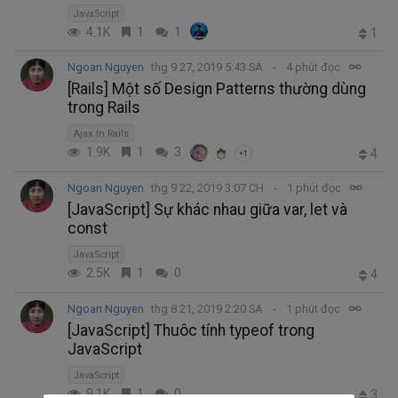
JavaScript
4.1K
1
1
1
Ngoan Nguyen
thg 9 27, 2019 5:43 SA
4 phút đọc
[Rails] Một số Design Patterns thường dùng
trong Rails
Ajax In Rails
1.9K
1
3
4
+1
Ngoan Nguyen
thg 9 22, 2019 3:07 CH
1 phút đọc
[JavaScript] Sự khác nhau giữa var, let và
const
JavaScript
2.5K
1
0
4
Ngoan Nguyen
thg 8 21, 2019 2:20 SA
1 phút đọc
[JavaScript] Thuôc tính typeof trong
JavaScript
JavaScript
9.1K
1
0
3