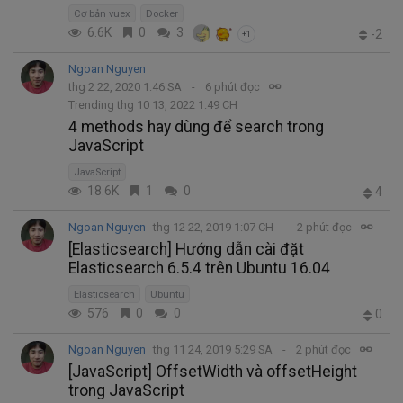
Cơ bản vuex
Docker
6.6K
0
3
-2
+1
Ngoan Nguyen
thg 2 22, 2020 1:46 SA
6 phút đọc
Trending thg 10 13, 2022 1:49 CH
4 methods hay dùng để search trong
JavaScript
JavaScript
18.6K
1
0
4
Ngoan Nguyen
thg 12 22, 2019 1:07 CH
2 phút đọc
[Elasticsearch] Hướng dẫn cài đặt
Elasticsearch 6.5.4 trên Ubuntu 16.04
Elasticsearch
Ubuntu
576
0
0
0
Ngoan Nguyen
thg 11 24, 2019 5:29 SA
2 phút đọc
[JavaScript] OffsetWidth và offsetHeight
trong JavaScript