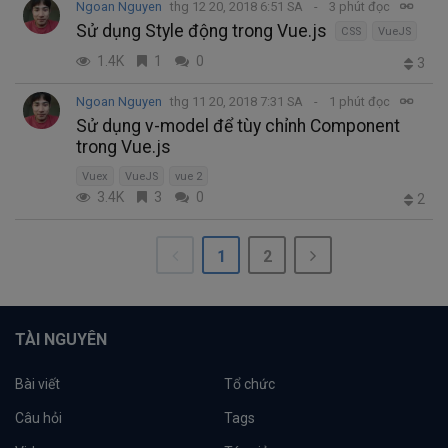
Ngoan Nguyen
thg 12 20, 2018 6:51 SA
3 phút đọc
Sử dụng Style động trong Vue.js
CSS
VueJS
1.4K
1
0
3
Ngoan Nguyen
thg 11 20, 2018 7:31 SA
1 phút đọc
Sử dụng v-model để tùy chỉnh Component
trong Vue.js
Vuex
VueJS
vue 2
3.4K
3
0
2
1
2
TÀI NGUYÊN
Bài viết
Tổ chức
Câu hỏi
Tags