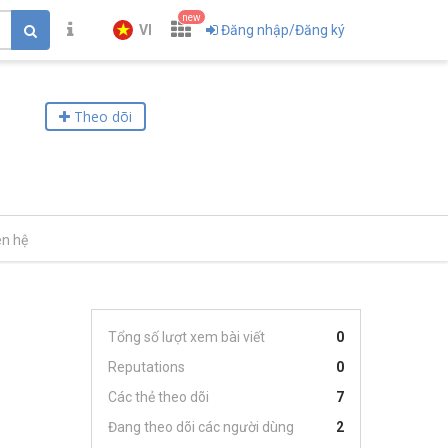
new
VI
Đăng nhập/Đăng ký
Theo dõi
ên hệ
Tổng số lượt xem bài viết
0
Reputations
0
Các thẻ theo dõi
7
Đang theo dõi các người dùng
2