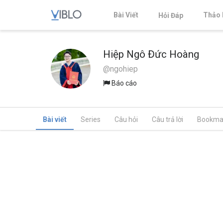
Bài Viết
Thảo 
Hỏi Đáp
Hiệp Ngô Đức Hoàng
@ngohiep
Báo cáo
Bài viết
Series
Câu hỏi
Câu trả lời
Bookma