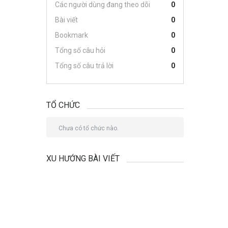
Các người dùng đang theo dõi
0
Bài viết
0
Bookmark
0
Tổng số câu hỏi
0
Tổng số câu trả lời
0
TỔ CHỨC
Chưa có tổ chức nào.
XU HƯỚNG BÀI VIẾT