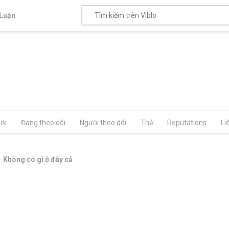
Luận
rk
Đang theo dõi
Người theo dõi
Thẻ
Reputations
Li
Không có gì ở đây cả