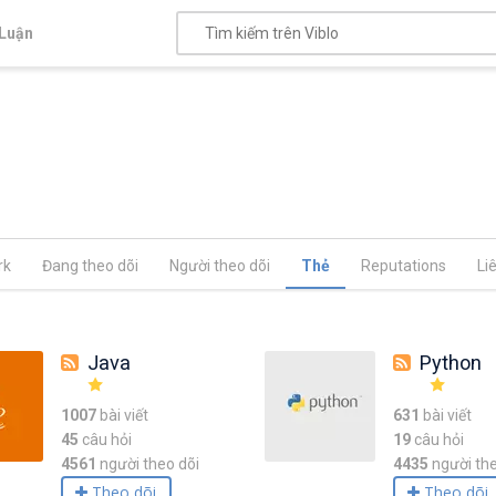
Luận
rk
Đang theo dõi
Người theo dõi
Thẻ
Reputations
Li
Java
Python
1007
bài viết
631
bài viết
45
câu hỏi
19
câu hỏi
4561
người theo dõi
4435
người the
Theo dõi
Theo dõi