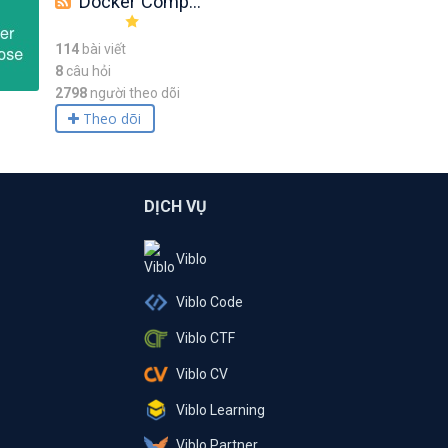
Docker Compose
114
bài viết
8
câu hỏi
2798
người theo dõi
Theo dõi
DỊCH VỤ
Viblo
Viblo Code
Viblo CTF
Viblo CV
Viblo Learning
Viblo Partner