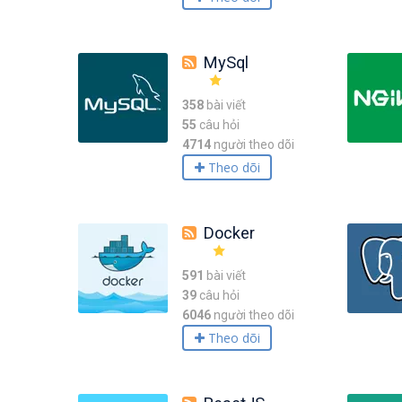
MySql
358
bài viết
55
câu hỏi
4714
người theo dõi
Theo dõi
Docker
591
bài viết
39
câu hỏi
6046
người theo dõi
Theo dõi