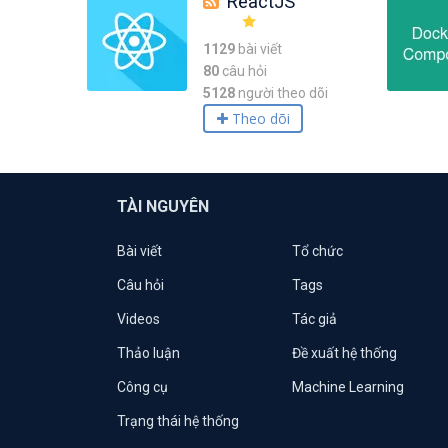
ReactJS
1129
bài viết
80
câu hỏi
5128
người theo dõi
Theo dõi
TÀI NGUYÊN
Bài viết
Tổ chức
Câu hỏi
Tags
Videos
Tác giả
Thảo luận
Đề xuất hệ thống
Công cụ
Machine Learning
Trạng thái hệ thống