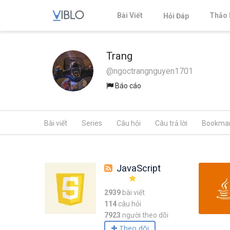
Bài Viết
Thảo 
Hỏi Đáp
Trang
@ngoctrangnguyen1701
Báo cáo
Bài viết
Series
Câu hỏi
Câu trả lời
Bookma
JavaScript
2939
bài viết
114
câu hỏi
7923
người theo dõi
Theo dõi