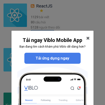
ReactJS
1129
bài viết
80
câu hỏi
5128
người theo dõi
Theo dõi
Tải ngay Viblo Mobile App
Bạn đang tìm cách khám phá Viblo dễ dàng hơn?
React Native
Tải ứng dụng ngay
263
bài viết
24
câu hỏi
2894
người theo dõi
Theo dõi
Kubernetes