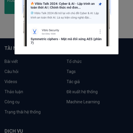
387
bài viết
2
câu hỏi
1319
người theo dõi
Theo dõi
TÀI NGUYÊN
Bài viết
Tổ chức
Câu hỏi
Tags
Videos
Tác giả
Thảo luận
Đề xuất hệ thống
Công cụ
Machine Learning
Trạng thái hệ thống
DỊCH VỤ