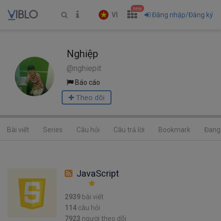
new
VI
Đăng nhập/Đăng ký
Nghiệp
@nghiepit
Báo cáo
Theo dõi
Bài viết
Series
Câu hỏi
Câu trả lời
Bookmark
Đang 
JavaScript
2939
bài viết
114
câu hỏi
7923
người theo dõi