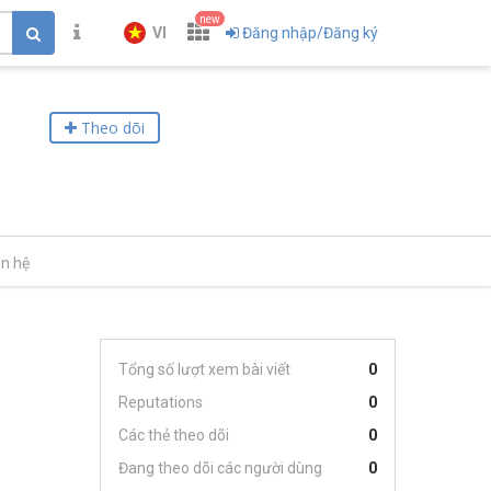
new
VI
Đăng nhập/Đăng ký
Theo dõi
ên hệ
Tổng số lượt xem bài viết
0
Reputations
0
Các thẻ theo dõi
0
Đang theo dõi các người dùng
0