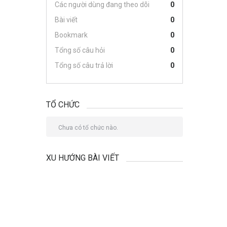
Các người dùng đang theo dõi
0
Bài viết
0
Bookmark
0
Tổng số câu hỏi
0
Tổng số câu trả lời
0
TỔ CHỨC
Chưa có tổ chức nào.
XU HƯỚNG BÀI VIẾT