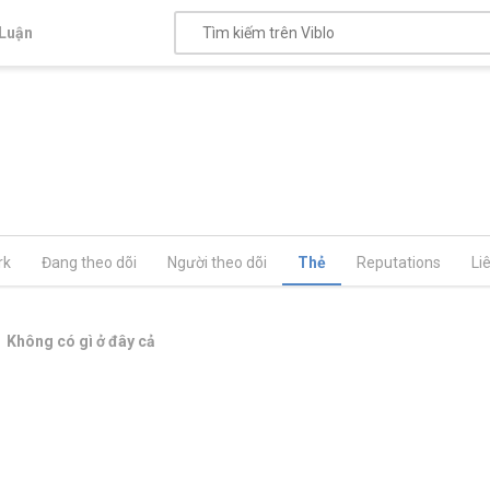
Luận
rk
Đang theo dõi
Người theo dõi
Thẻ
Reputations
Li
Không có gì ở đây cả