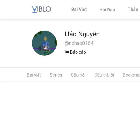
Bài Viết
Thảo 
Hỏi Đáp
Hảo Nguyễn
@ndhao0164
Báo cáo
Bài viết
Series
Câu hỏi
Câu trả lời
Bookma