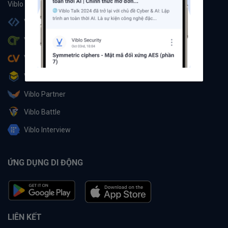
Viblo Code
Viblo CTF
Viblo CV
Viblo Learning
Viblo Partner
Viblo Battle
Viblo Interview
ỨNG DỤNG DI ĐỘNG
LIÊN KẾT