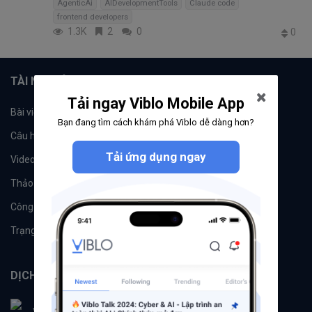
AgenticAi
AIDevelopmentTools
Claude code
frontend developers
1.3K
2
0
0
TÀI NGUYÊN
Tải ngay Viblo Mobile App
Bài viết
Tổ chức
Bạn đang tìm cách khám phá Viblo dễ dàng hơn?
Câu hỏi
Tags
Tải ứng dụng ngay
Videos
Tác giả
Thảo luận
Đề xuất hệ thống
Công cụ
Machine Learning
Trạng thái hệ thống
DỊCH VỤ
Viblo