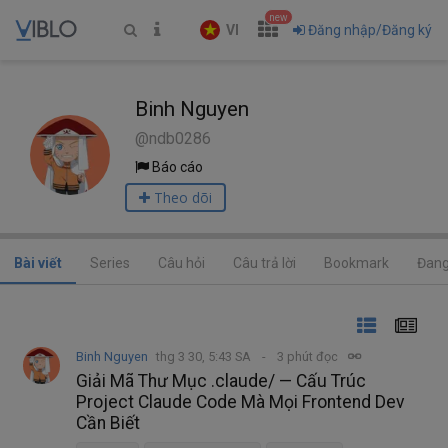
new
VI
Đăng nhập/Đăng ký
Binh Nguyen
@ndb0286
Báo cáo
Theo dõi
Bài viết
Series
Câu hỏi
Câu trả lời
Bookmark
Đang
Binh Nguyen
thg 3 30, 5:43 SA
3 phút đọc
Giải Mã Thư Mục .claude/ — Cấu Trúc
Project Claude Code Mà Mọi Frontend Dev
Cần Biết