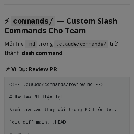
⚡
— Custom Slash
commands/
Commands Cho Team
Mỗi file
trong
trở
.md
.claude/commands/
thành
slash command
:
📌 Ví Dụ: Review PR
<!-- .claude/commands/review.md -->

# Review PR Hiện Tại

Kiểm tra các thay đổi trong PR hiện tại:

`git diff main...HEAD`
