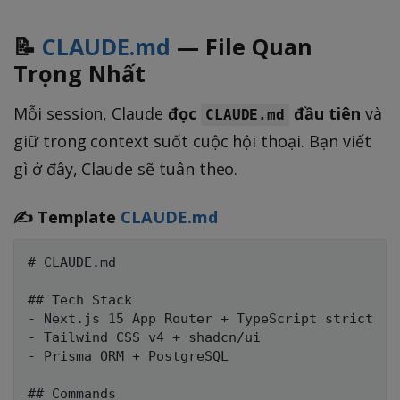
📝
CLAUDE.md
— File Quan
Trọng Nhất
Mỗi session, Claude
đọc
đầu tiên
và
CLAUDE.md
giữ trong context suốt cuộc hội thoại. Bạn viết
gì ở đây, Claude sẽ tuân theo.
✍️ Template
CLAUDE.md
# CLAUDE.md

## Tech Stack

- Next.js 15 App Router + TypeScript strict

- Tailwind CSS v4 + shadcn/ui

- Prisma ORM + PostgreSQL

## Commands
