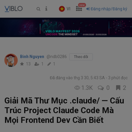
new
VI
Đăng nhập/Đăng ký
Binh Nguyen
@ndb0286
Theo dõi
13
1
1
Đã đăng vào thg 3 30, 5:43 SA
3 phút đọc
1.3K
0
2
Giải Mã Thư Mục .claude/ — Cấu
Trúc Project Claude Code Mà
Mọi Frontend Dev Cần Biết