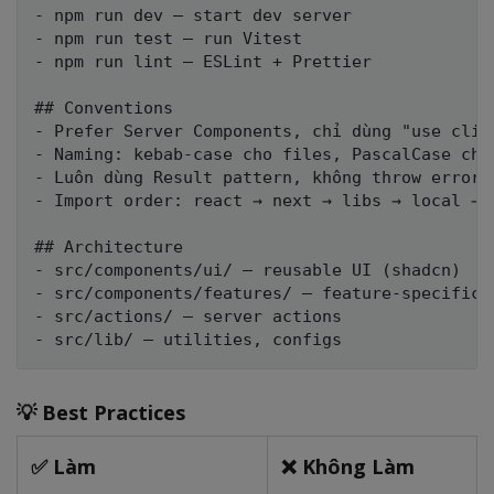
- npm run dev — start dev server

- npm run test — run Vitest

- npm run lint — ESLint + Prettier

## Conventions

- Prefer Server Components, chỉ dùng "use clien
- Naming: kebab-case cho files, PascalCase cho 
- Luôn dùng Result pattern, không throw errors

- Import order: react → next → libs → local → t
## Architecture

- src/components/ui/ — reusable UI (shadcn)

- src/components/features/ — feature-specific

- src/actions/ — server actions

💡 Best Practices
✅ Làm
❌ Không Làm