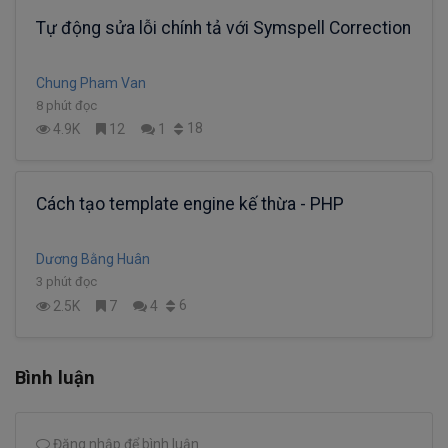
Tự động sửa lỗi chính tả với Symspell Correction
Chung Pham Van
8 phút đọc
18
4.9K
12
1
Cách tạo template engine kế thừa - PHP
Dương Bằng Huân
3 phút đọc
6
2.5K
7
4
Bình luận
Đăng nhập để bình luận