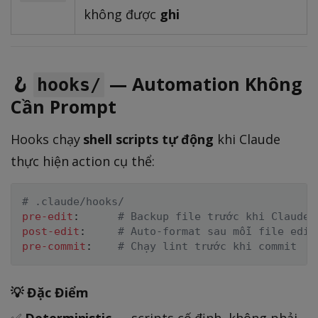
không được
ghi
🪝
— Automation Không
hooks/
Cần Prompt
Hooks chạy
shell scripts tự động
khi Claude
thực hiện action cụ thể:
# .claude/hooks/
pre-edit
:
# Backup file trước khi Claude 
post-edit
:
# Auto-format sau mỗi file edit
pre-commit
:
# Chạy lint trước khi commit
💡 Đặc Điểm
✅
Deterministic
— scripts cố định, không phải