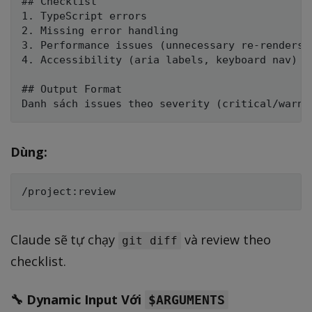
## Checklist

1. TypeScript errors

2. Missing error handling

3. Performance issues (unnecessary re-renders)

4. Accessibility (aria labels, keyboard nav)

## Output Format

Dùng:
Claude sẽ tự chạy
và review theo
git diff
checklist.
🔧 Dynamic Input Với
$ARGUMENTS