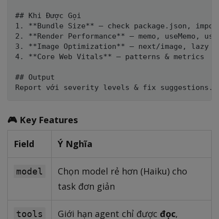
## Khi Được Gọi

1. **Bundle Size** — check package.json, import
2. **Render Performance** — memo, useMemo, useC
3. **Image Optimization** — next/image, lazy lo
4. **Core Web Vitals** — patterns & metrics

## Output

🎮 Key Features
Field
Ý Nghĩa
Chọn model rẻ hơn (Haiku) cho
model
task đơn giản
Giới hạn agent chỉ được
đọc
,
tools