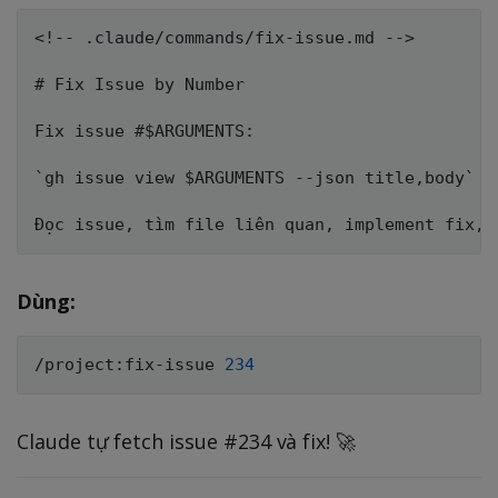
<!-- .claude/commands/fix-issue.md -->

# Fix Issue by Number

Fix issue #$ARGUMENTS:

`gh issue view $ARGUMENTS --json title,body`

Dùng:
/project:fix-issue 
234
Claude tự fetch issue #234 và fix! 🚀