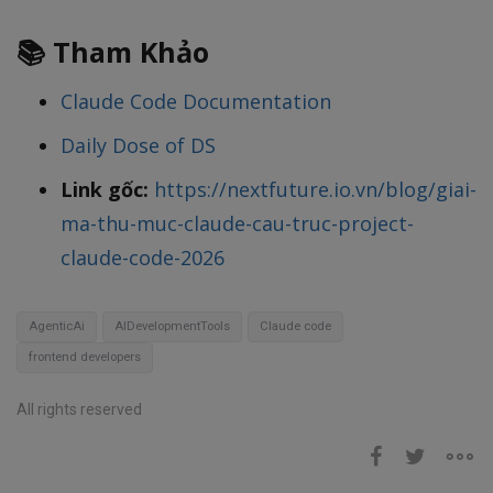
📚 Tham Khảo
Claude Code Documentation
Daily Dose of DS
Link gốc:
https://nextfuture.io.vn/blog/giai-
ma-thu-muc-claude-cau-truc-project-
claude-code-2026
AgenticAi
AIDevelopmentTools
Claude code
frontend developers
All rights reserved