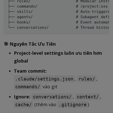
├── rules/                    # Modular instruc
├── commands/                 # /project:xxx co
├── skills/                   # Auto-triggered 
├── agents/                   # Subagent defini
├── hooks/                    # Event automatio
🎯 Nguyên Tắc Ưu Tiên
Project-level settings luôn ưu tiên hơn
global
Team commit:
,
,
.claude/settings.json
rules/
vào git
commands/
Ignore:
,
,
conversations/
context/
(thêm vào
)
cache/
.gitignore