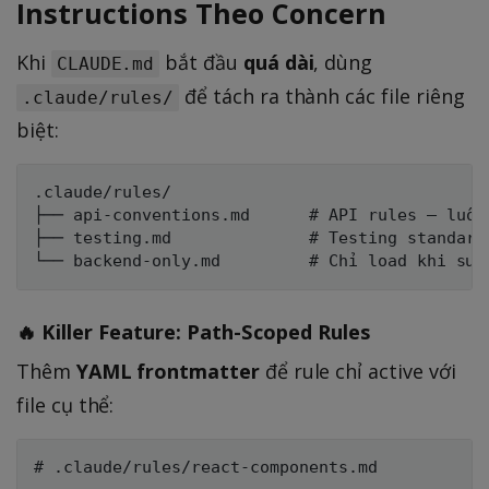
Instructions Theo Concern
Khi
bắt đầu
quá dài
, dùng
CLAUDE.md
để tách ra thành các file riêng
.claude/rules/
biệt:
.claude/rules/

├── api-conventions.md      # API rules — luôn 
├── testing.md              # Testing standards
🔥 Killer Feature: Path-Scoped Rules
Thêm
YAML frontmatter
để rule chỉ active với
file cụ thể:
# .claude/rules/react-components.md
