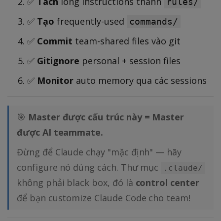
✅
Tách
long instructions thành
rules/
✅
Tạo
frequently-used
commands/
✅
Commit
team-shared files vào git
✅
Gitignore
personal + session files
✅
Monitor
auto memory qua các sessions
🎯
Master được cấu trúc này = Master
được AI teammate.
Đừng để Claude chạy "mặc định" — hãy
configure nó đúng cách. Thư mục
.claude/
không phải black box, đó là
control center
để bạn customize Claude Code cho team!