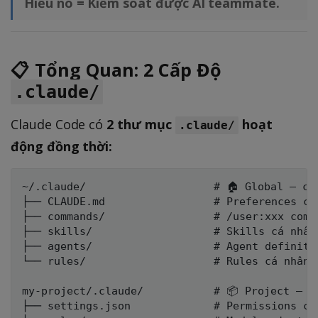
Hiểu nó = Kiểm soát được AI teammate.
📋 Tổng Quan: 2 Cấp Độ
.claude/
Claude Code có
2 thư mục
hoạt
.claude/
động đồng thời:
~/.claude/                    # 🏠 Global — cá 
├── CLAUDE.md                 # Preferences cá 
├── commands/                 # /user:xxx comma
├── skills/                   # Skills cá nhân

├── agents/                   # Agent definitio
└── rules/                    # Rules cá nhân

my-project/.claude/           # 📦 Project — te
├── settings.json             # Permissions con