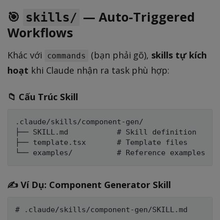
🎯
— Auto-Triggered
skills/
Workflows
Khác với
(bạn phải gõ),
skills tự kích
commands
hoạt
khi Claude nhận ra task phù hợp:
📁 Cấu Trúc Skill
.claude/skills/component-gen/

├── SKILL.md           # Skill definition

├── template.tsx       # Template files

✍️ Ví Dụ: Component Generator Skill
# .claude/skills/component-gen/SKILL.md
