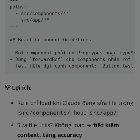
---

paths:

  - src/components/**

  - src/app/**

---

## React Component Guidelines

- Mỗi component phải có PropTypes hoặc TypeScri
- Dùng `forwardRef` cho components nhận ref

💡 Lợi ích:
Rule chỉ load khi Claude đang sửa file trong
hoặc
src/components/
src/app/
Sửa file utils? Không load →
tiết kiệm
context, tăng accuracy