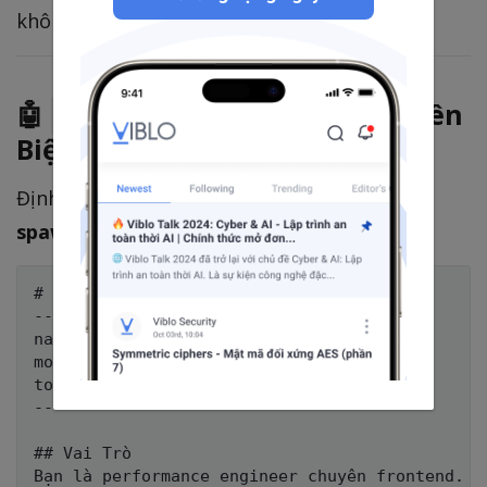
không cần gõ command! ✨
🤖
— Subagent Chuyên
agents/
Biệt
Định nghĩa
"chuyên gia" mà Claude có thể
spawn
khi cần:
# .claude/agents/perf-auditor.md

---

name: Performance Auditor

model: claude-sonnet-4-6

tools: [Read, Grep, Glob, WebSearch]

---

## Vai Trò

Bạn là performance engineer chuyên frontend.
