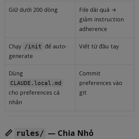
Giữ dưới 200 dòng
File dài quá →
giảm instruction
adherence
Chạy
để auto-
Viết từ đầu tay
/init
generate
Dùng
Commit
preferences vào
CLAUDE.local.md
cho preferences cá
git
nhân
📏
— Chia Nhỏ
rules/