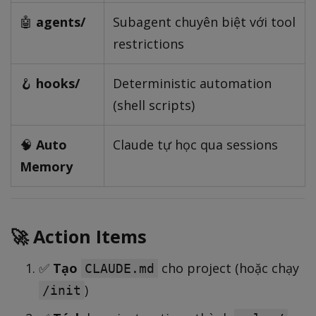
🤖
agents/
Subagent chuyên biệt với tool
restrictions
🪝
hooks/
Deterministic automation
(shell scripts)
🧠
Auto
Claude tự học qua sessions
Memory
🚀 Action Items
✅
Tạo
cho project (hoặc chạy
CLAUDE.md
)
/init