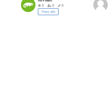
Vu Pham
0
0
0
Theo dõi