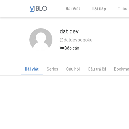
Bài Viết
Thảo 
Hỏi Đáp
dat dev
@datdevsogoku
Báo cáo
Bài viết
Series
Câu hỏi
Câu trả lời
Bookma