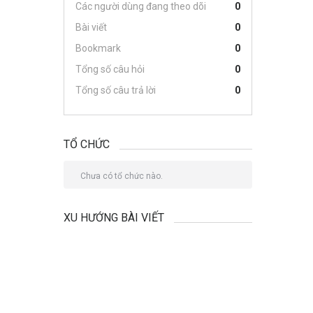
Các người dùng đang theo dõi
0
Bài viết
0
Bookmark
0
Tổng số câu hỏi
0
Tổng số câu trả lời
0
TỔ CHỨC
Chưa có tổ chức nào.
XU HƯỚNG BÀI VIẾT