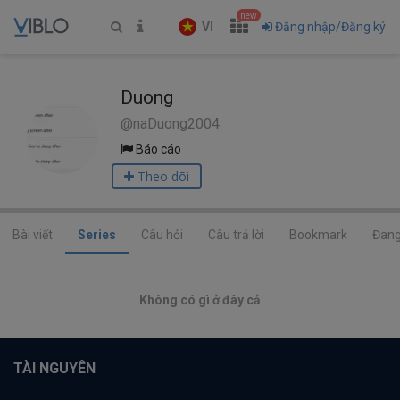
new
VI
Đăng nhập/Đăng ký
Duong
@naDuong2004
Báo cáo
Theo dõi
Bài viết
Series
Câu hỏi
Câu trả lời
Bookmark
Đang
Không có gì ở đây cả
TÀI NGUYÊN