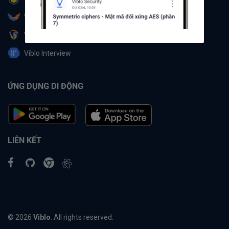
Viblo Partner
Viblo Battle
Viblo Interview
ỨNG DỤNG DI ĐỘNG
LIÊN KẾT
© 2026
Viblo
. All rights reserved.