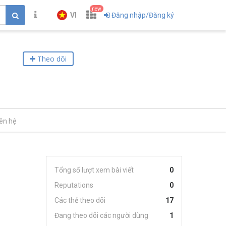
new
VI
Đăng nhập/Đăng ký
Theo dõi
iên hệ
Tổng số lượt xem bài viết
0
Reputations
0
Các thẻ theo dõi
17
Đang theo dõi các người dùng
1