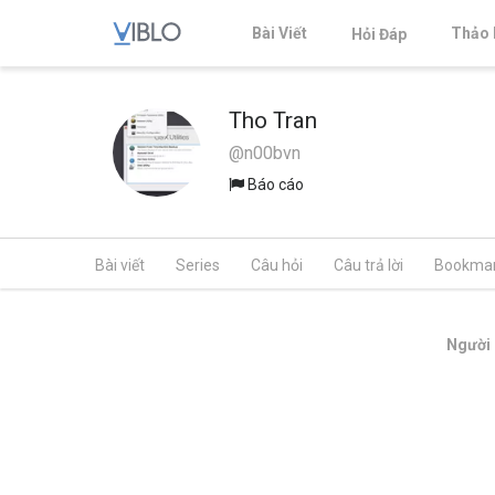
Bài Viết
Thảo 
Hỏi Đáp
Tho Tran
@n00bvn
Báo cáo
Bài viết
Series
Câu hỏi
Câu trả lời
Bookma
Người 