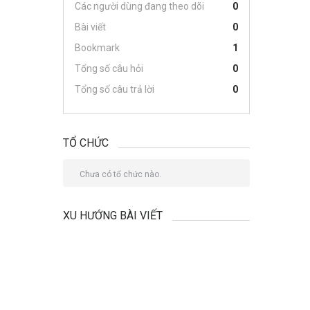
Các người dùng đang theo dõi
0
Bài viết
0
Bookmark
1
Tổng số câu hỏi
0
Tổng số câu trả lời
0
TỔ CHỨC
Chưa có tổ chức nào.
XU HƯỚNG BÀI VIẾT