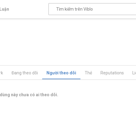
Luận
rk
Đang theo dõi
Người theo dõi
Thẻ
Reputations
L
dùng này chưa có ai theo dõi.