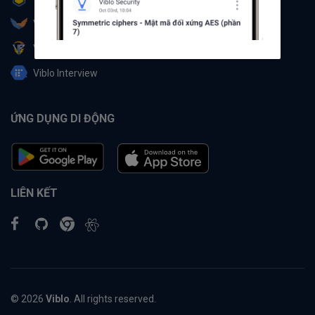
Viblo Partner
Viblo Battle
Viblo Interview
ỨNG DỤNG DI ĐỘNG
LIÊN KẾT
© 2026
Viblo
. All rights reserved.