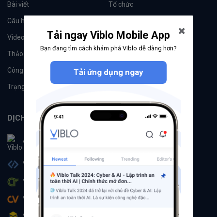
Bài viết
Tổ chức
Câu hỏi
Tags
Tải ngay Viblo Mobile App
Videos
Tác giả
Bạn đang tìm cách khám phá Viblo dễ dàng hơn?
Thảo luận
Đề xuất hệ thống
Công cụ
Machine Learning
Tải ứng dụng ngay
Trạng thái hệ thống
DỊCH VỤ
Viblo
Viblo Code
Viblo CTF
Viblo CV
Viblo Learning