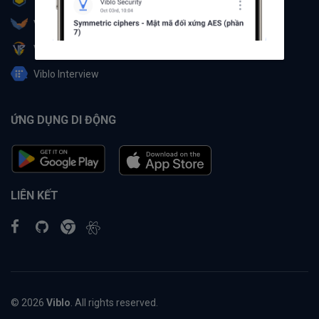
Viblo Partner
Viblo Battle
Viblo Interview
ỨNG DỤNG DI ĐỘNG
LIÊN KẾT
© 2026
Viblo
. All rights reserved.